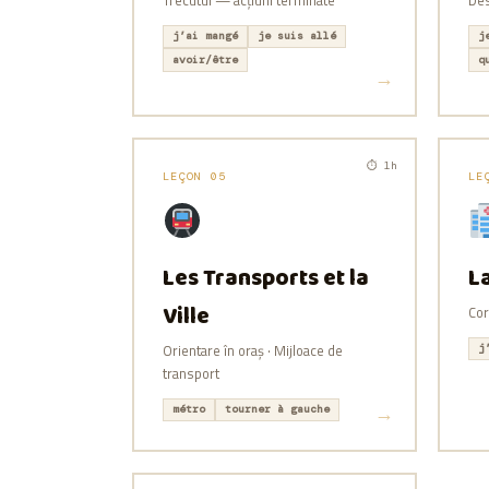
Trecutul — acțiuni terminate
Des
j’ai mangé
je suis allé
j
avoir/être
q
⏱ 1h
LEÇON 05
LE
Les Transports et la
La
Ville
Cor
Orientare în oraș · Mijloace de
j
transport
métro
tourner à gauche