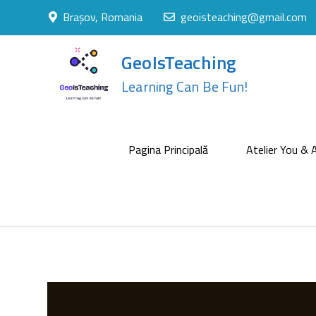
Skip
Brașov, Romania
geoisteaching@gmail.com
to
content
GeoIsTeaching
Learning Can Be Fun!
Pagina Principală
Atelier You & A