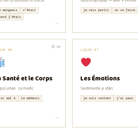
crieri și obiceiuri în trecut
Viitorul apropiat — aller + infinitif
e mangeais
c’était
je vais partir
on va faire
uand j’étais
⏱ 1h
ÇON 06
LEÇON 07
 Santé et le Corps
Les Émotions
pul uman · La medic
Sentimente și stări
’ai mal à
le médecin
je suis content
j’ai peur