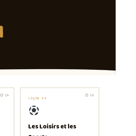
1
⏱ 1h
⏱ 1h
LEÇON 04
Les Loisirs et les