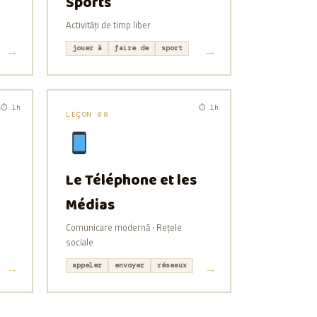
Sports
Activități de timp liber
jouer à
faire de
sport
⏱ 1h
⏱ 1h
LEÇON 08
Le Téléphone et les
Médias
Comunicare modernă · Rețele
sociale
appeler
envoyer
réseaux