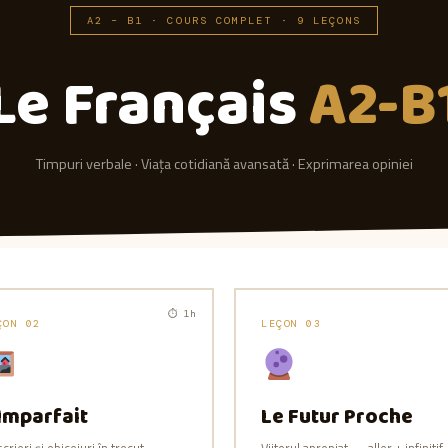
A2 – B1 · COURS COMPLET · 9 LEÇONS
Le Français
A2-B
Timpuri verbale · Viața cotidiană avansată · Exprimarea opiniei
⏱ 1h
ÇON 02
LEÇON 03
’Imparfait
Le Futur Proche