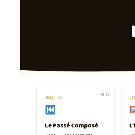
⏱ 1h
LEÇON 01
LE
Le Passé Composé
L