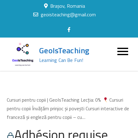
Skip
Brașov, Romania
to
geoisteaching@gmail.com
content
GeoIsTeaching
Learning Can Be Fun!
Cursuri pentru copii | GeoIsTeaching Lecția: 0%
Cursuri
pentru copii Învățăm prinjoc și povești Cursuri interactive de
franceză și engleză pentru copii – cu…
Adhésion requise